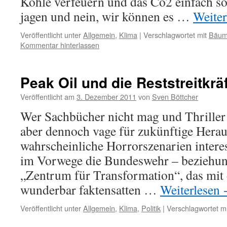
Kohle verfeuern und das Co2 einfach s
jagen und nein, wir können es …
Weite
Veröffentlicht unter
Allgemein
,
Klima
|
Verschlagwortet mit
Bäu
Kommentar hinterlassen
Peak Oil und die Reststreitkrä
Veröffentlicht am
3. Dezember 2011
von
Sven Böttcher
Wer Sachbücher nicht mag und Thriller e
aber dennoch vage für zukünftige Herau
wahrscheinliche Horrorszenarien interes
im Vorwege die Bundeswehr – beziehun
„Zentrum für Transformation“, das mit
wunderbar faktensatten …
Weiterlesen
Veröffentlicht unter
Allgemein
,
Klima
,
Politik
|
Verschlagwortet mi