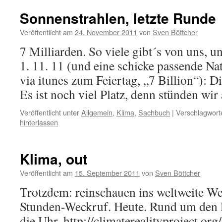
Sonnenstrahlen, letzte Runde
Veröffentlicht am
24. November 2011
von
Sven Böttcher
7 Milliarden. So viele gibt´s von uns, 
1. 11. 11 (und eine schicke passende N
via itunes zum Feiertag, „7 Billion“): D
Es ist noch viel Platz, denn stünden wi
Veröffentlicht unter
Allgemein
,
Klima
,
Sachbuch
|
Verschlagworte
hinterlassen
Klima, out
Veröffentlicht am
15. September 2011
von
Sven Böttcher
Trotzdem: reinschauen ins weltweite W
Stunden-Weckruf. Heute. Rund um den 
die Uhr. http://climaterealityproject.org/