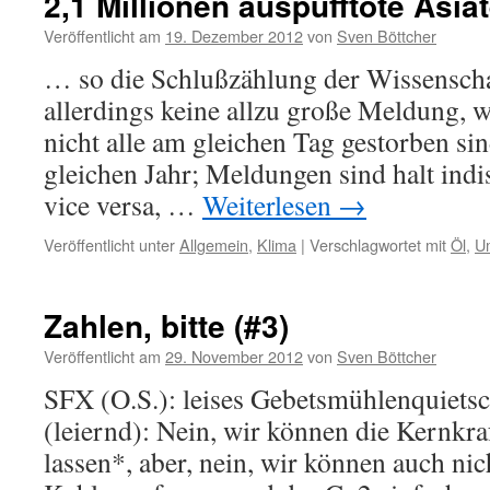
2,1 Millionen auspufftote Asia
Veröffentlicht am
19. Dezember 2012
von
Sven Böttcher
… so die Schlußzählung der Wissenschaf
allerdings keine allzu große Meldung, we
nicht alle am gleichen Tag gestorben si
gleichen Jahr; Meldungen sind halt ind
vice versa, …
Weiterlesen
→
Veröffentlicht unter
Allgemein
,
Klima
|
Verschlagwortet mit
Öl
,
U
Zahlen, bitte (#3)
Veröffentlicht am
29. November 2012
von
Sven Böttcher
SFX (O.S.): leises Gebetsmühlenquie
(leiernd): Nein, wir können die Kernkr
lassen*, aber, nein, wir können auch nich