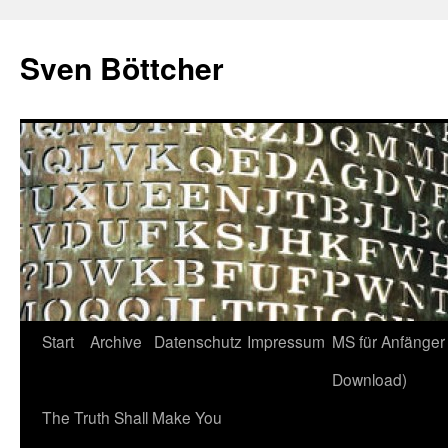
Zum
Inhalt
Sven Böttcher
springen
Start
Archive
Datenschutz
Impressum
MS für Anfänger 
Download)
The Truth Shall Make You