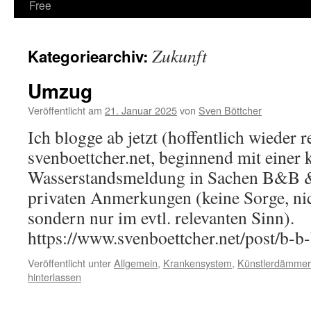
Free
Zukunft
Kategoriearchiv:
Umzug
Veröffentlicht am
21. Januar 2025
von
Sven Böttcher
Ich blogge ab jetzt (hoffentlich wieder 
svenboettcher.net, beginnend mit einer 
Wasserstandsmeldung in Sachen B&B &
privaten Anmerkungen (keine Sorge, nich
sondern nur im evtl. relevanten Sinn).
https://www.svenboettcher.net/post/b-
Veröffentlicht unter
Allgemein
,
Krankensystem
,
Künstlerdämme
hinterlassen