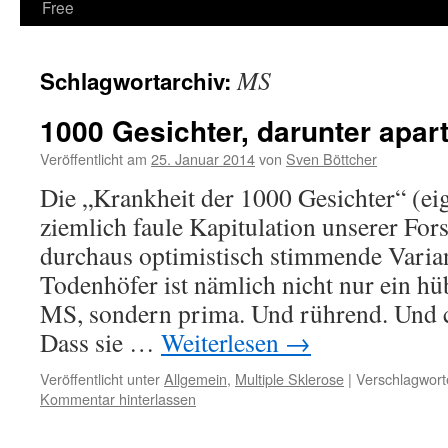
Free
MS
Schlagwortarchiv:
1000 Gesichter, darunter apar
Veröffentlicht am
25. Januar 2014
von
Sven Böttcher
Die „Krankheit der 1000 Gesichter“ (eig
ziemlich faule Kapitulation unserer For
durchaus optimistisch stimmende Varian
Todenhöfer ist nämlich nicht nur ein hü
MS, sondern prima. Und rührend. Und 
Dass sie …
Weiterlesen
→
Veröffentlicht unter
Allgemein
,
Multiple Sklerose
|
Verschlagwort
Kommentar hinterlassen