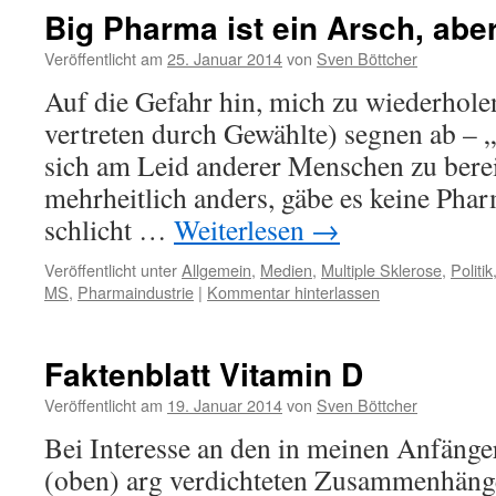
Big Pharma ist ein Arsch, aber
Veröffentlicht am
25. Januar 2014
von
Sven Böttcher
Auf die Gefahr hin, mich zu wiederhole
vertreten durch Gewählte) segnen ab – „
sich am Leid anderer Menschen zu bere
mehrheitlich anders, gäbe es keine Phar
schlicht …
Weiterlesen
→
Veröffentlicht unter
Allgemein
,
Medien
,
Multiple Sklerose
,
Politik
MS
,
Pharmaindustrie
|
Kommentar hinterlassen
Faktenblatt Vitamin D
Veröffentlicht am
19. Januar 2014
von
Sven Böttcher
Bei Interesse an den in meinen Anfän
(oben) arg verdichteten Zusammenhäng