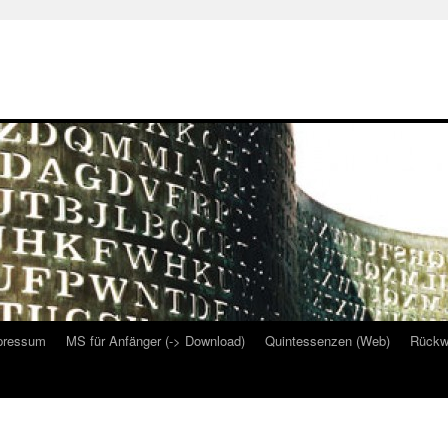
pressum
MS für Anfänger (-> Download)
Quintessenzen (Web)
Rückw