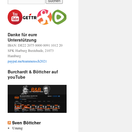
Danke für eure
Unterstützung
IBAN: DE22 2075 0000 0091 1012 20
SPK Harburg Buxtehude, 21073
Hamburg
paypal.me/teammensch2021
Burchardt & Böttcher auf
youTube
Sven Böttcher
Umzug