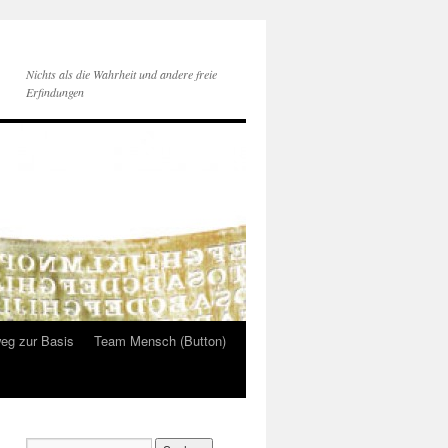
Nichts als die Wahrheit und andere freie
Erfindungen
eg zur Basis
Team Mensch (Button)