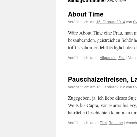
Zeitreisen
Schlagwortarchiv:
About Time
Veröffentlicht am
16. Februar 2014
von
Sv
Wäre About Time eine Frau, man müs
bezaubernden, geistreichen Schönhei
trifft´s schön, es fehlt lediglich
Veröffentlicht unter
Allgemein
,
Film
|
Versc
Pauschalzeitreisen, La
Veröffentlicht am
16. Februar 2012
von
Sv
Zugegeben, ja, ich liebe dieses Su
Wells bis Capra, von Harris bis Fry
herrliche Geschichten kann man um
Veröffentlicht unter
Film
,
Romane
|
Versch