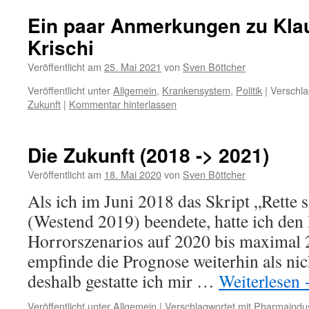
Ein paar Anmerkungen zu Klau
Krischi
Veröffentlicht am
25. Mai 2021
von
Sven Böttcher
Veröffentlicht unter
Allgemein
,
Krankensystem
,
Politik
|
Verschla
Zukunft
|
Kommentar hinterlassen
Die Zukunft (2018 -> 2021)
Veröffentlicht am
18. Mai 2020
von
Sven Böttcher
Als ich im Juni 2018 das Skript „Rette 
(Westend 2019) beendete, hatte ich den 
Horrorszenarios auf 2020 bis maximal 2
empfinde die Prognose weiterhin als nic
deshalb gestatte ich mir …
Weiterlesen
Veröffentlicht unter
Allgemein
|
Verschlagwortet mit
Pharmaindus