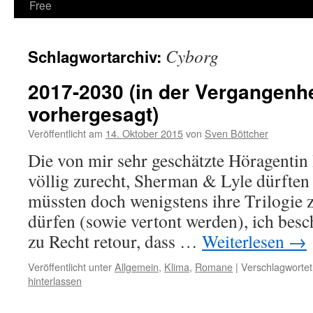
Free
Cyborg
Schlagwortarchiv:
2017-2030 (in der Vergangenhe
vorhergesagt)
Veröffentlicht am
14. Oktober 2015
von
Sven Böttcher
Die von mir sehr geschätzte Höragentin 
völlig zurecht, Sherman & Lyle dürften 
müssten doch wenigstens ihre Trilogie 
dürfen (sowie vertont werden), ich bes
zu Recht retour, dass …
Weiterlesen
→
Veröffentlicht unter
Allgemein
,
Klima
,
Romane
|
Verschlagwortet
hinterlassen