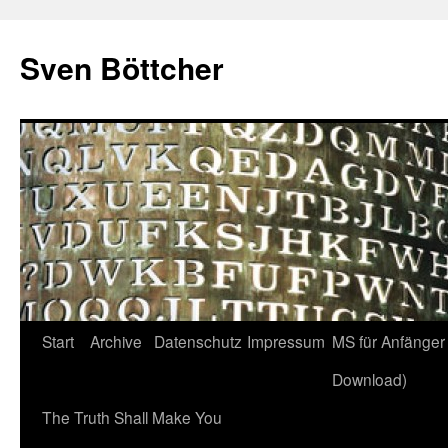
Zum
Inhalt
Sven Böttcher
springen
Start
Archive
Datenschutz
Impressum
MS für Anfänger 
Download)
The Truth Shall Make You