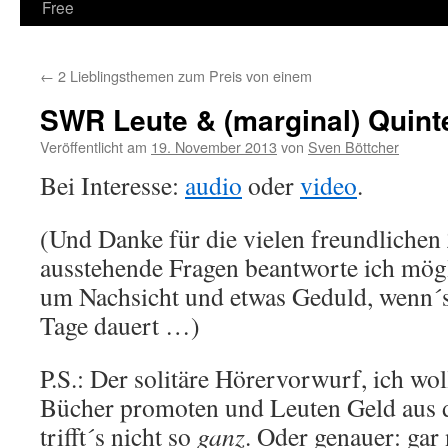
Free
←
2 Lieblingsthemen zum Preis von einem
SWR Leute & (marginal) Quin
Veröffentlicht am
19. November 2013
von
Sven Böttcher
Bei Interesse:
audio
oder
video
.
(Und Danke für die vielen freundlichen
ausstehende Fragen beantworte ich mögl
um Nachsicht und etwas Geduld, wenn´
Tage dauert …)
P.S.: Der solitäre Hörervorwurf, ich wo
Bücher promoten und Leuten Geld aus d
trifft´s nicht so
ganz
. Oder genauer: gar 