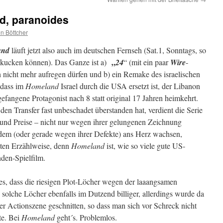
d, paranoides
n Böttcher
and
läuft jetzt also auch im deutschen Fernseh (Sat.1, Sonntags, so
„
se kucken können). Das Ganze ist a)
24
“ (mit ein paar
Wire
-
ch nicht mehr aufregen dürfen und b) ein Remake des israelischen
 dass im
Homeland
Israel durch die USA ersetzt ist, der Libanon
gefangene Protagonist nach 8 statt original 17 Jahren heimkehrt.
en Transfer fast unbeschadet überstanden hat, verdient die Serie
und Preise – nicht nur wegen ihrer gelungenen Zeichnung
tzdem (oder gerade wegen ihrer Defekte) ans Herz wachsen,
ten Erzählweise, denn
Homeland
ist, wie so viele gute US-
den-Spielfilm.
nes, dass die riesigen Plot-Löcher wegen der laaangsamen
e solche Löcher ebenfalls im Dutzend billiger, allerdings wurde da
er Actionszene geschnitten, so dass man sich vor Schreck nicht
te. Bei
Homeland
geht´s. Problemlos.