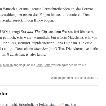
 Wunsch aller intelligenten Fernsehtreibenden an, das Format
usstrahlung der ersten drei Folgen hinaus funktionieren. Denn
horizontal zurück in den Bülowbogen.
HBO) sprengt
Sex and The City
aus dem Wasser, frei übersetzt.
hr peinlich, sehr wahr (vermutlich; bin ja kein Mädchen), sehr von
 Autorin/Regisseurin/Hauptdarstellerin Lena Dunham. Die erste
ist auf gut Deutsch ein
Must See
(im O-Ton. Die Alternative hieße
um 8 aufstehen, ist also keine.)
lm
,
Medien
abgelegt und mit
Serie
,
Terror
verschlagwortet. Setze ein
Wählen gehen mit der Brieftasche
→
tar
*
öffentlicht.
Erforderliche Felder sind mit
markiert