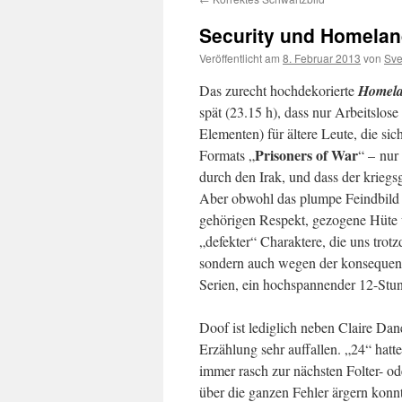
Security und Homelan
Veröffentlicht am
8. Februar 2013
von
Sve
Das zurecht hochdekorierte
Homel
spät (23.15 h), dass nur Arbeitslo
Elementen) für ältere Leute, die si
Prisoners of War
Formats „
“ – nur
durch den Irak, und dass der kriegs
Aber obwohl das plumpe Feindbild d
gehörigen Respekt, gezogene Hüte 
„defekter“ Charaktere, die uns tro
sondern auch wegen der konsequen
Serien, ein hochspannender 12-Stun
Doof ist lediglich neben Claire Da
Erzählung sehr auffallen. „24“ hatt
immer rasch zur nächsten Folter- od
über die ganzen Fehler ärgern konn