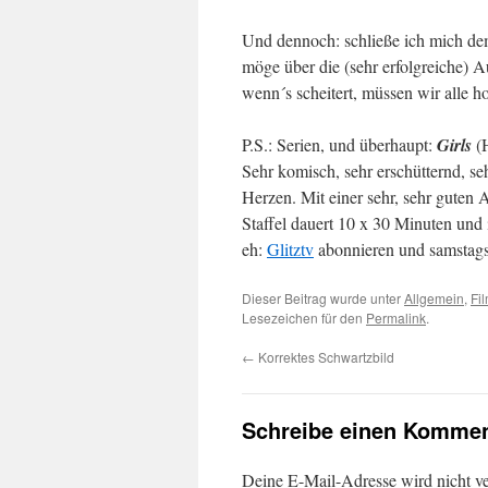
Und dennoch: schließe ich mich dem
möge über die (sehr erfolgreiche) A
wenn´s scheitert, müssen wir alle 
P.S.: Serien, und überhaupt:
Girls
(
Sehr komisch, sehr erschütternd, se
Herzen. Mit einer sehr, sehr guten
Staffel dauert 10 x 30 Minuten und 
eh:
Glitztv
abonnieren und samstags 
Dieser Beitrag wurde unter
Allgemein
,
Fi
Lesezeichen für den
Permalink
.
←
Korrektes Schwartzbild
Schreibe einen Kommen
Deine E-Mail-Adresse wird nicht ver