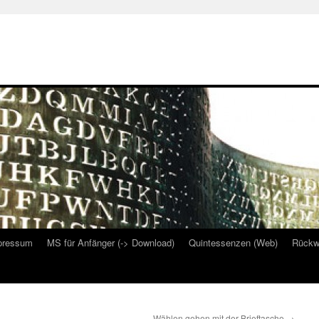
pressum
MS für Anfänger (-> Download)
Quintessenzen (Web)
Rückw
Wählen gehen mit der Brieftasche
→