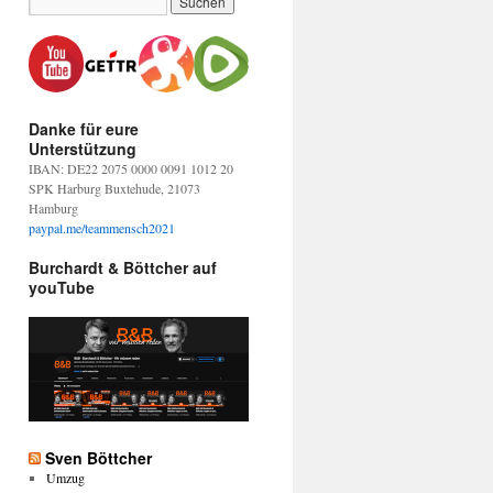
Danke für eure
Unterstützung
IBAN: DE22 2075 0000 0091 1012 20
SPK Harburg Buxtehude, 21073
Hamburg
paypal.me/teammensch2021
Burchardt & Böttcher auf
youTube
Sven Böttcher
Umzug