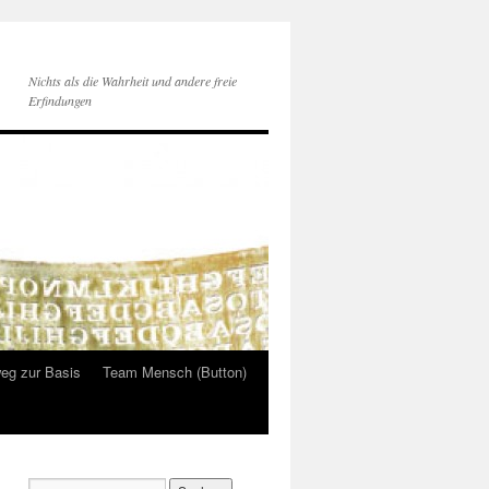
Nichts als die Wahrheit und andere freie
Erfindungen
eg zur Basis
Team Mensch (Button)