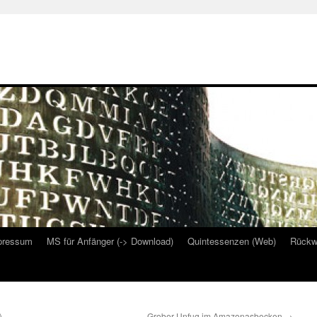
pressum
MS für Anfänger (-> Download)
Quintessenzen (Web)
Rückw
)
Grober Unfug im Amazonasbecken
→