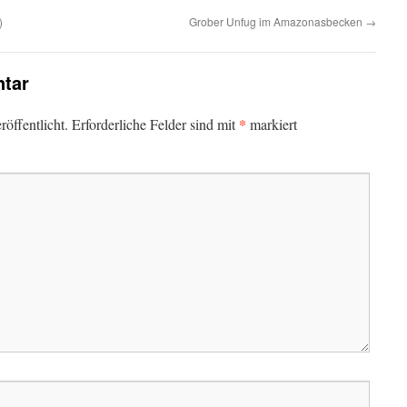
)
Grober Unfug im Amazonasbecken
→
tar
*
öffentlicht.
Erforderliche Felder sind mit
markiert