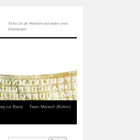
Nichts als die Wahrheit und andere freie
Erfindungen
eg zur Basis
Team Mensch (Button)