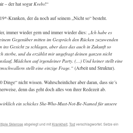
ir – der hat sogar
Krebs
!“
19*-Kranken, der da noch auf seinem „Nicht so“ besteht.
der, immer wieder gern und immer wieder dies:
„Ich habe es
meinem Gegenüber mitten im Gespräch den Rücken zuzuwenden
 ins Gesicht zu schlagen, aber dass das auch in Zukunft so
Ich sterbe, und du erzählst mir ungefragt deinen ganzen nicht
slauf, Mädchen auf irgendeiner Party. (…) Und keiner stellt eine
mschwallern stellt eine einzige Frage.“
(Arbeit und Struktur).
10 Dinge“ nicht wissen. Wahrscheinlicher aber daran, dass sie´s
cherweise, denn das geht doch alles von ihrer Redezeit ab.
l wirklich ein schickes She-Who-Must-Not-Be-Named für unsere
ltiple Sklerose
abgelegt und mit
Krankheit
,
Tod
verschlagwortet. Setze ein