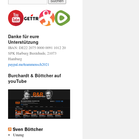
Danke für eure
Unterstützung
IBAN: DE22 2075 0000 0091 1012 20
SPK Harburg Buxtehude, 21073
Hamburg
paypal.me/teammensch2021
Burchardt & Böttcher auf
youTube
Sven Böttcher
Umzug