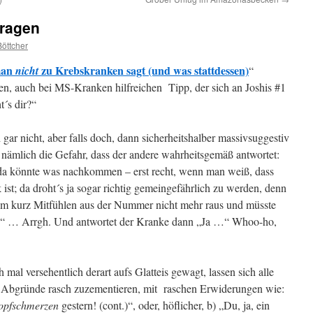
fragen
öttcher
man
zu Krebskranken sagt (und was stattdessen)
nicht
“
nen, auch bei MS-Kranken hilfreichen Tipp, der sich an Joshis #1
t´s dir?“
gar nicht, aber falls doch, dann sicherheitshalber massivsuggestiv
ht nämlich die Gefahr, dass der andere wahrheitsgemäß antwortet:
, da könnte was nachkommen – erst recht, wenn man weiß, dass
 ist; da droht´s ja sogar richtig gemeingefährlich zu werden, denn
m kurz Mitfühlen aus der Nummer nicht mehr raus und müsste
n?“ … Arrgh. Und antwortet der Kranke dann „Ja …“ Whoo-ho,
 mal versehentlich derart aufs Glatteis gewagt, lassen sich alle
Abgründe rasch zuzementieren, mit raschen Erwiderungen wie:
opfschmerzen
gestern! (cont.)“, oder, höflicher, b) „Du, ja, ein