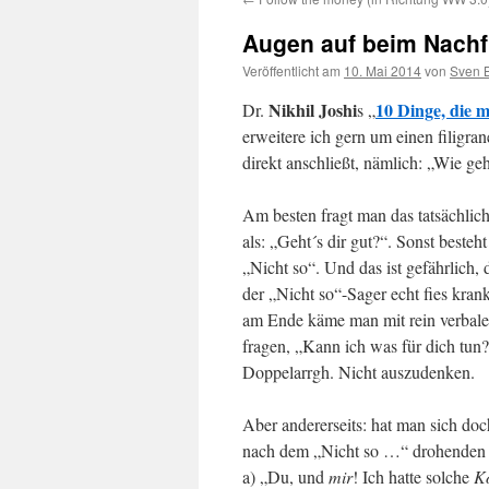
Augen auf beim Nach
Veröffentlicht am
10. Mai 2014
von
Sven B
Nikhil Joshi
10 Dinge, die 
Dr.
s „
erweitere ich gern um einen filigra
direkt anschließt, nämlich: „Wie geh
Am besten fragt man das tatsächlich 
als: „Geht´s dir gut?“. Sonst beste
„Nicht so“. Und das ist gefährlich
der „Nicht so“-Sager echt fies krank
am Ende käme man mit rein verbale
fragen, „Kann ich was für dich tu
Doppelarrgh. Nicht auszudenken.
Aber andererseits: hat man sich doch
nach dem „Nicht so …“ drohenden 
a) „Du, und
mir
! Ich hatte solche
K