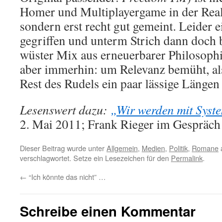
Homer und Multiplayergame in der Reali
sondern erst recht gut gemeint. Leider 
gegriffen und unterm Strich dann doch 
wüster Mix aus erneuerbarer Philosoph
aber immerhin: um Relevanz bemüht, als
Rest des Rudels ein paar lässige Längen
Lesenswert dazu:
„Wir werden mit Syst
2. Mai 2011; Frank Rieger im Gespräch
Dieser Beitrag wurde unter
Allgemein
,
Medien
,
Politik
,
Romane
verschlagwortet. Setze ein Lesezeichen für den
Permalink
.
←
“Ich könnte das nicht” …
Schreibe einen Kommentar