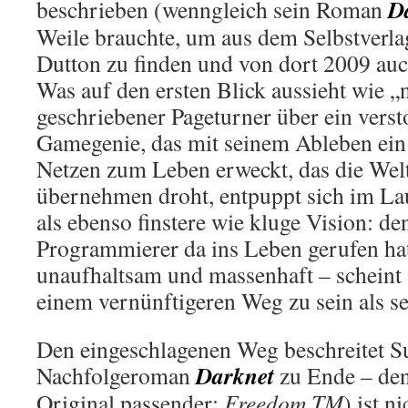
D
beschrieben (wenngleich sein Roman
Weile brauchte, um aus dem Selbstverl
Dutton zu finden und von dort 2009 au
Was auf den ersten Blick aussieht wie „
geschriebener Pageturner über ein vers
Gamegenie, das mit seinem Ableben ei
Netzen zum Leben erweckt, das die Welt
übernehmen droht, entpuppt sich im Lau
als ebenso finstere wie kluge Vision: de
Programmierer da ins Leben gerufen hat
unaufhaltsam und massenhaft – scheint 
einem vernünftigeren Weg zu sein als se
Den eingeschlagenen Weg beschreitet S
Darknet
Nachfolgeroman
zu Ende – de
Original passender:
Freedom TM
) ist n