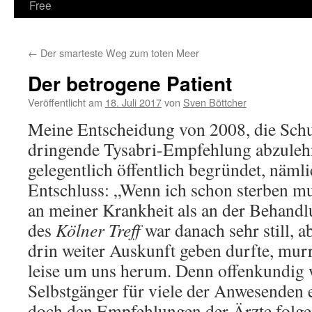
Free
←
Der smarteste Weg zum toten Meer
Der betrogene Patient
Veröffentlicht am
18. Juli 2017
von
Sven Böttcher
Meine Entscheidung von 2008, die Sch
dringende Tysabri-Empfehlung abzulehn
gelegentlich öffentlich begründet, näm
Entschluss: „Wenn ich schon sterben mu
an meiner Krankheit als an der Behand
des
Kölner Treff
war danach sehr still, a
drin weiter Auskunft geben durfte, mur
leise um uns herum. Denn offenkundig 
Selbstgänger für viele der Anwesenden 
doch den Empfehlungen der Ärzte folge